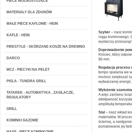
PIECE WOLNOSTOJĄCE
MATERIAŁY DLA ZDUNÓW
MAŁE PIECE KAFLOWE - HEIN
Szyber
– nasz komin
KAFLE - HEIN
ciągu kominowego. Dz
wystarczy przesunąć
FIRESTYLE - SKÓRZANE KOSZE NA DREWNO
Doprowadzenie powi
Króciec, który odpow
DARCO
90 mm.
Regulacja procesu 
MCZ - PIECYKI NA PELET
tempo spalania we w
możesz zwiększać lu
PISLA - TUNDRA GRILL
wytwarzanej energii,
Wyłożenie szamoto
TATAREK - AUTOMATYKA , ZASILACZE,
A więc zarówno ścia
REGULATORY
efektywność korzyst
amplitudą temperatur
GRILL
Stal
– nasz wkład ko
materiałów. W proce
KOMINKI GAZOWE
ściernej, a następn
pomalowanie jej far
HASE - PIECE KOMINKOWE