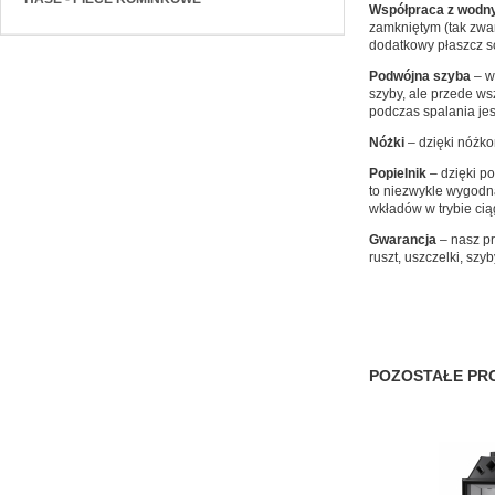
Współpraca z wodn
zamkniętym (tak zwa
dodatkowy płaszcz s
Podwójna szyba
– w
szyby, ale przede ws
podczas spalania je
Nóżki
– dzięki nóżk
Popielnik
– dzięki p
to niezwykle wygodn
wkładów w trybie cią
Gwarancja
– nasz pr
ruszt, uszczelki, szy
POZOSTAŁE PRO