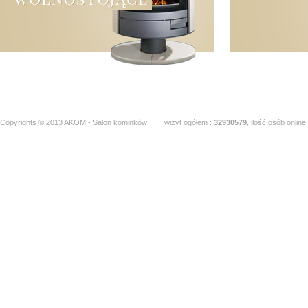
Copyrights © 2013 AKOM - Salon kominków
wizyt ogółem :
32930579
, ilość osób online