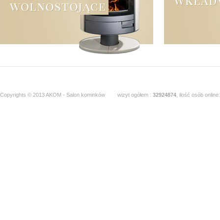
Copyrights © 2013 AKOM - Salon kominków
wizyt ogółem :
32924874
, ilość osób online