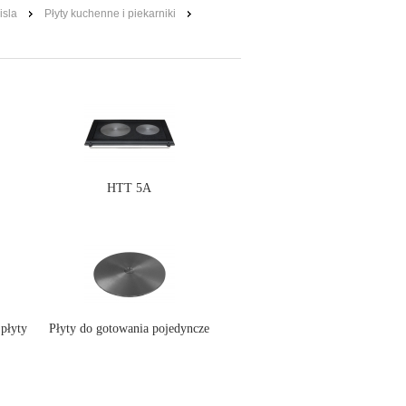
isla
Płyty kuchenne i piekarniki
HTT 5A
płyty
Płyty do gotowania pojedyncze