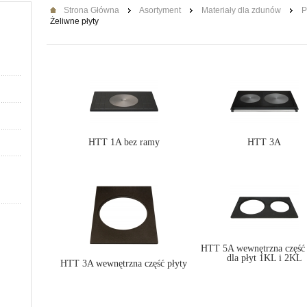
Strona Główna
Asortyment
Materiały dla zdunów
P
Żeliwne płyty
HTT 1A bez ramy
HTT 3A
HTT 5A wewnętrzna część 
dla płyt 1KL i 2KL
HTT 3A wewnętrzna część płyty