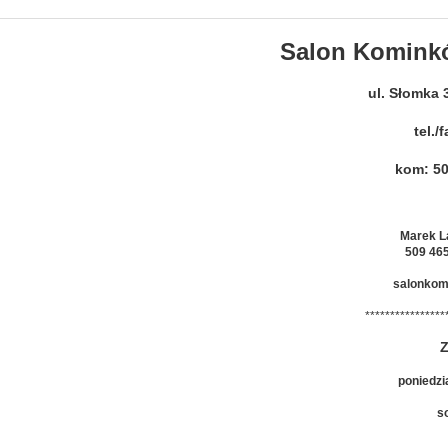
Salon Komink
ul. Słomka 
tel.
kom: 5
Marek 
509 46
salonko
****************
poniedzia
so