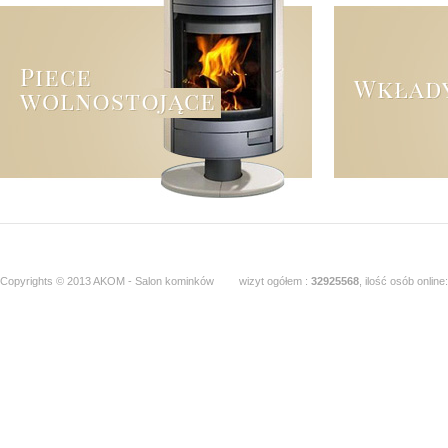
Copyrights © 2013 AKOM - Salon kominków
wizyt ogółem :
32925568
, ilość osób online