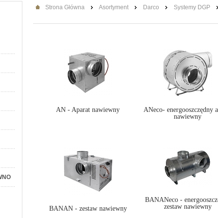
Strona Główna
Asortyment
Darco
Systemy DGP
AN - Aparat nawiewny
ANeco- energooszczędny a
nawiewny
WNO
BANANeco - energooszcz
zestaw nawiewny
BANAN - zestaw nawiewny