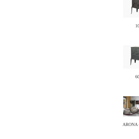
1
6
ARONA c