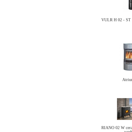
VULR H 02 - ST 
Atriu
RIANO 02 W cera
wod