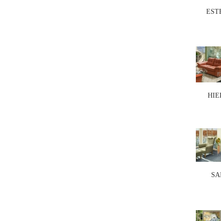
EST
HIE
SA