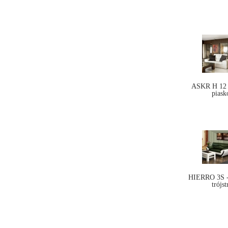
ASKR H 12 
piask
HIERRO 3S - 
trójs