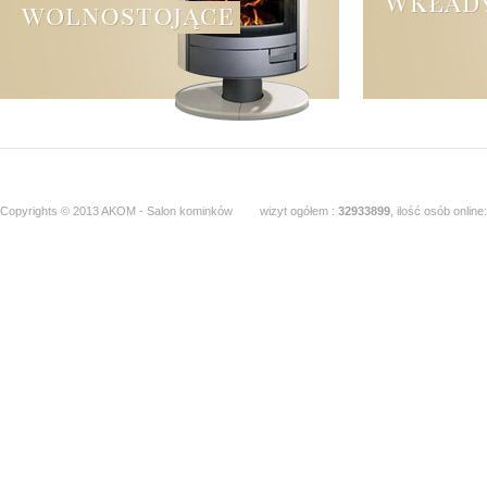
Copyrights © 2013 AKOM - Salon kominków
wizyt ogółem :
32933899
, ilość osób online