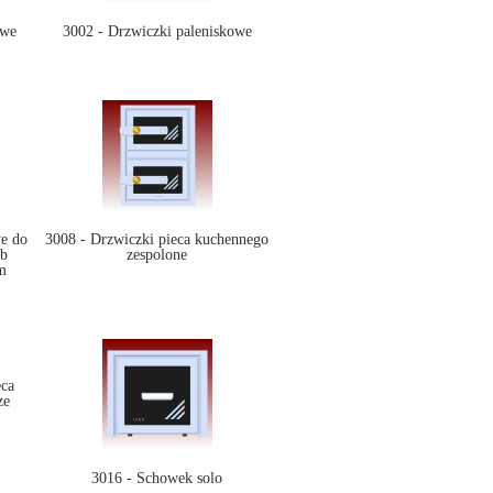
owe
3002 - Drzwiczki paleniskowe
e do
3008 - Drzwiczki pieca kuchennego
ub
zespolone
m
eca
ze
3016 - Schowek solo