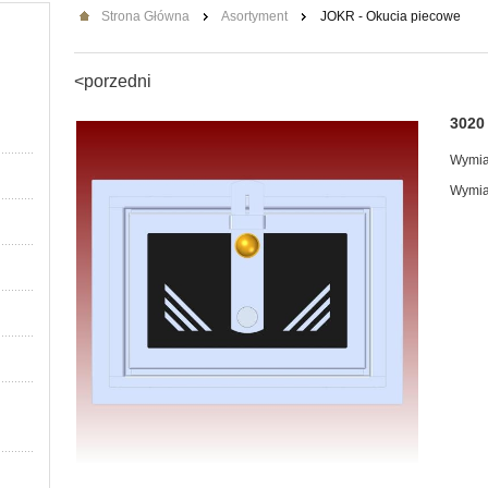
Strona Główna
Asortyment
JOKR - Okucia piecowe
<porzedni
3020 
Wymia
Wymia